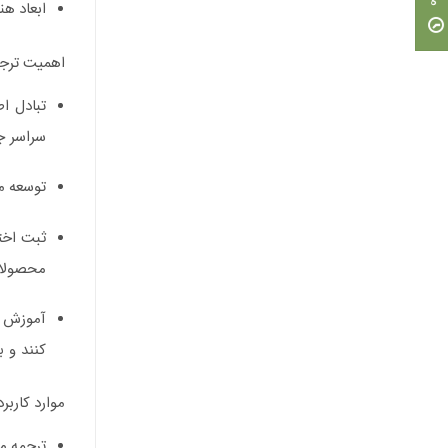
ابعاد هن
اهمیت ترج
تبادل اط
سراسر جه
توسعه م
ثبت اخت
محصولات 
آموزش م
کنند و 
موارد کارب
ترجمه م