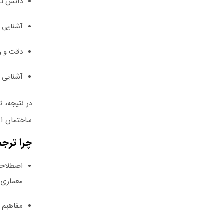
دانش تخ
آشنایی 
دقت و و
آشنایی ب
در نتیجه،
تر
ساختمان اس
چرا ترج
اصطلاح
معماری ب
مفاهیم 