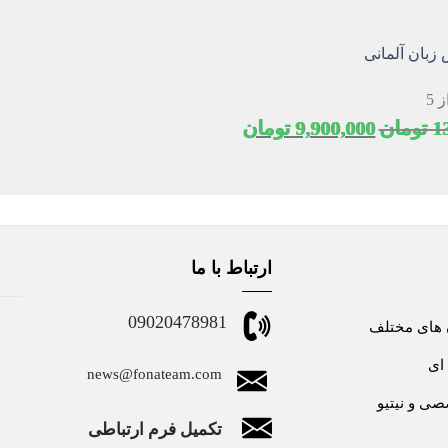
زبان آلمانی
 5
قیمت
قیمت
1
تومان
9,900,000
تومان
اصلی
فعلی
13,500,000 تومان
9,900,000 تومان
بود.
است.
ارتباط با ما
09020478981
 های مختلف
ای
news@fonateam.com
ی و نیتیو
تکمیل فرم ارتباطی