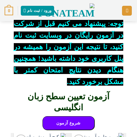
پرش
0
ورود / ثبت نام
از
محتوا
توجه
:
پیشنهاد می کنیم قبل از شرکت
در
آزمون رایگان
در وبسایت ثبت نام
کنید، تا نتیجه این آزمون را همیشه در
پنل کاربری خود داشته باشید! همچنین
هنگام دیدن
نتایج امتحان
کمتر با
مشکل برخورد کنید.
آزمون تعیین سطح زبان
انگلیسی