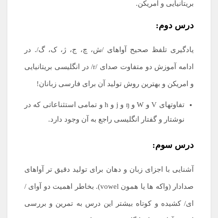
بریتانیایی و امریکن.
درس دوم:
یادگیری تلفظ صحیح آواهای /ش، چ، ج، ژ، ک، گ/. در
ادامه آموزش دو متفاوت صدای /r/ در انگلیسی بریتانیایی
و امریکن و بهترین روش تولید آن برای فارسی زبانان!
تفاوتهای V و W و ŋ و j و h و تمامی استثناعاتی که در
نوشتار و گفتار انگلیسی راجع به آن وجود دارد.
درس سوم:
آشنایی با اجزای زبان و دهان برای تولید دقیق تر آواهای
صدادار (واکه ها یا همون vowel). بخاطر اهمیت دو آوای /
ای/ کشیده و کوتاه بیشتر این درس به تمرین و بررسی