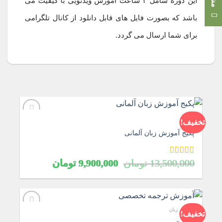
این دوره شامل ۳ ساعت آموزش ویدئویی با کیفیت می
باشد که بصورت فایل های قابل دانلود از کانال تلگرامی
برای شما ارسال می گردد.
آلمانی
تخفیف!
پکیج آموزش زبان آلمانی
قیمت
قیمت
امتیاز
5.00
13,500,000
تومان
9,900,000
تومان
از 5
اصلی
فعلی
13,500,000 تومان
,900,000
بود.
است.
آموزش زبان
تخفیف!