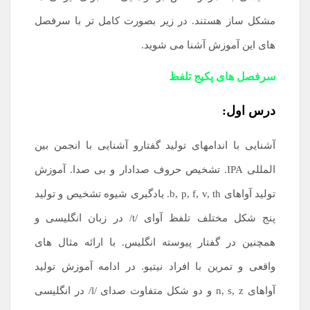
مشکل ساز هستند. در زیر بصورت کامل تر با سرفصل
های این آموزش آشنا می شوید.
سرفصل های پکیج تلفظ
درس اول:
آشنایی با اندامهای تولید گفتارو آشنایی با انجمن بین
المللی IPA. تشخیص حروف صدادار و بی صدا. آموزش
تولید آواهای b, p, f, v, th. یادگیری شیوه تشخیص و تولید
پنج شکل مختلف تلفظ آوای /t/ در زبان انگلیسی و
همچنین در گفتار پیوسته انگلیس. با ارائه مثال های
واقعی و تمرین با افراد نیتیو. در ادامه آموزش تولید
آواهای n, s, z و دو شکل متفاوت صدای /l/ در انگلیسی