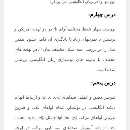
این دو آوا در زبان انگلیسی می پردازد.
درس چهارم:
بررسی چهار تلفظ مختلف آوای /اِ/ در دو لهجه امریکن و
بریتیش با تمرینهای زیاد تا یادگیری آن کامل بشود. همین
مدل را در بررسی سه شکل مختلف بیان /آ/ در لهجه های
مختلف با نمونه های نوشتاری زبان انگلیسی بررسی
شده است.
درس پنجم:
تدریس دقیق و عملی صداهای /æ, ɔ, ʊ, u/ و ارتباط آنها با
دیکته انگلیسی در نوشتار. اتمام آواهای تکی و شروع
تدریس آواهای مرکب (diphthongs) مثل /ai, aʊ, ɔɪ, eɪ, eʊ̈,
ɪə, eə, ʊə/. آموزش صداهای سه تایی مرکب در لهجه