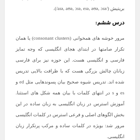
بریتیش (/aɪə, aʊə, ɔɪə, eɪə, əʊə, ɔɪə/).
درس ششم:
مرور خوشه های همخوانی (consonant clusters) یا همان
تکرار صامتها در ابتدای هجای انگلیسی که وجه تمایز
فارسی و انگلیسی هست. این حوزه نیز برای فارسی
زبانان چالش بزرگی هست که با ظرافت بالایی تدریس
شده اند. تدریس شیوه صحیح بیان پسوندهایی مثل ed و
es و s در انتهای کلمات با بیان همه شکل های استثنا.
آموزش استرس در زبان انگلیسی به زبان ساده در این
بخش الگوهای اصلی و فرعی استرس در کلمات انگلیسی
مرور شد: بویژه در کلمات ساده و مرکب پرتکرار زبان
انگلیسی.