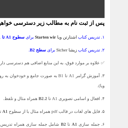
پس از ثبت نام به مطالب زیر دسترسی خواه
۱. تدریس کتاب
اشتارتن ویا
Starten wir
برای
سطوح A1 تا B1
۲. تدریس کتاب
زیشا Sicher
برای
سطح B2
.
✅ علاوه بر موارد فوق، به این منابع اضافی هم دسترسی داری
۳. آموزش گرامر A1 تا B1 به صورت جامع 
ویا).
۴. افعال و اسامی تصویری A1 تا
B2.2
همراه مثال و تلفظ.
۵. فایل های لغات در قالب pdf همراه مثال با از سطوح
A1
ت
۶. جمله سازی
A1
تا
B2