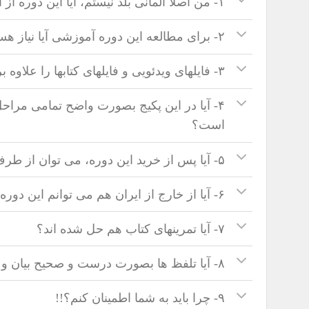
۱- من اصلا آلمانی بلد نیستم، آیا این دوره از ابتدا شروع شده؟
۲- برای مطالعه این دوره آموزشی آیا نیاز هست که کتابی را بصورت جداگانه تهیه کنیم؟
۳- فایلهای ویدئویی و فایلهای کتابها را علاوه بر کامپیوتر، می توانم بر روی گوشی موبایل ببینم؟
۴- آیا در این پکیج بصورت واضح تمامی مر
است؟
۵- آیا پس از خرید این دوره، می توان از طرف مدرس دوره پشتیبانی دریافت کرد؟
۶- آیا از خارج از ایران هم می توانم این دوره را تهیه کنم؟
۷- آیا تمرینهای کتاب هم حل شده اند؟
۸- آیا تلفظ ها بصورت درست و صحیح بیان و تدریس شده است؟
۹- چرا باید به شما اطمینان کنم؟!!