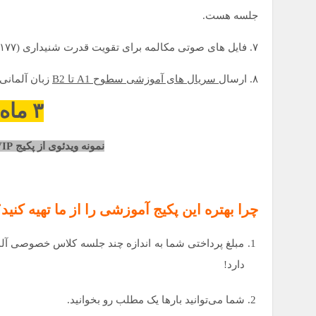
جلسه هست.
۷. فایل های صوتی مکالمه برای تقویت قدرت شنیداری (۱۷۷ فایل صوتی و شنیداری).
۸. ارسال
سریال های آموزشی سطوح A1 تا B2
زبان آلمانی.
۳ ماه گارانتی
نمونه ویدئوی از پکیج Super VIP آموزش زبان آلمانی:
چرا بهتره
این پکیج آموزشی را از ما تهیه کنید
مبلغ پرداختی شما به اندازه چند جلسه کلاس خصوصی آل
دارد!
شما می‌توانید بارها یک مطلب رو بخوانید.