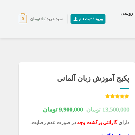
 روسی
0
0
تومان
ورود / ثبت نام
سبد خرید /
پکیج آموزش زبان آلمانی
22
امتیازدهی
از 5
قیمت
قیمت
5.00
13,500,000
تومان
9,900,000
تومان
در
اصلی
فعلی
امتیازدهی
دارای
گارانتی برگشت وجه
در صورت عدم رضایت.
مشتری
13,500,000 تومان
9,900,000 تومان