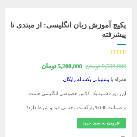
پکیج آموزش زبان انگلیسی: از مبتدی تا
پیشرفته
33
امتیازدهی
5.00
از 5 در
قیمت
قیمت
9,500,000
تومان
5,200,000
تومان
امتیازدهی
مشتری
اصلی
فعلی
همراه با
پشتیبانی یکساله رایگان
9,500,000 تومان
5,200,000 تومان
این دوره شبیه یک کلاس خصوصی انگلیسی هست
بود.
است.
و ضمانت 100% بازگشت وجه بی قید و شرط دارد!
افزودن به سبد خرید