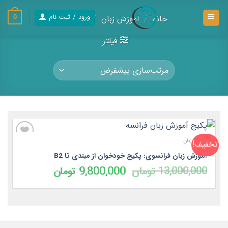
رش
ز
ورود / ثبت نام
خانه
/
آموزش زبان
/
فرانسوی
0
حتوا
فیلتر
آموزش زبان
تخفیف!
آموزش زبان فرانسوی: پکیج خودخوان از مبتدی تا B2
قیمت
قیمت
13,000,000
تومان
9,800,000
تومان
اصلی
فعلی
13,000,000 تومان
800,000
بود.
است.