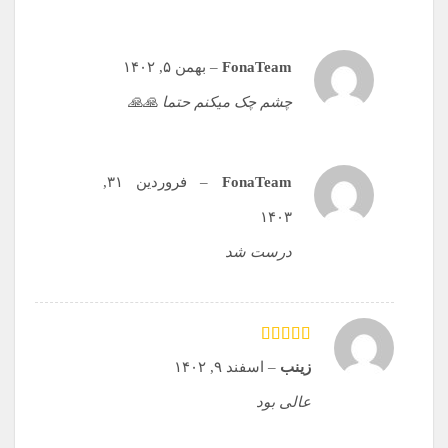
FonaTeam
–
بهمن ۵, ۱۴۰۲
چشم چک میکنم حتما 🙏🙏
FonaTeam
–
فروردین ۳۱,
۱۴۰۳
درست شد
امتیاز
5
از 5
زینب
–
اسفند ۹, ۱۴۰۲
عالی بود