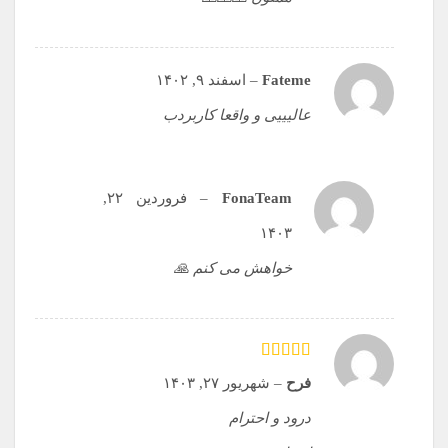
Fateme
–
اسفند ۹, ۱۴۰۲
عالیییی و واقعا کاربردب
FonaTeam
–
فروردین ۲۲,
۱۴۰۳
خواهش می کنم 🙏
امتیاز
5
از 5
فرح
–
شهریور ۲۷, ۱۴۰۳
درود و احترام