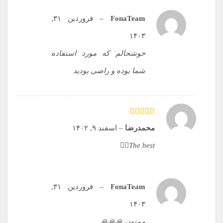
FonaTeam
–
فروردین ۳۱,
۱۴۰۳
خوشحالم که مورد استفاده
شما بوده و راضی بودید
امتیاز
5
از 5
محمدرضا
–
اسفند ۹, ۱۴۰۲
The best👌🏻
FonaTeam
–
فروردین ۳۱,
۱۴۰۳
ممنون 🙏🙏🙏