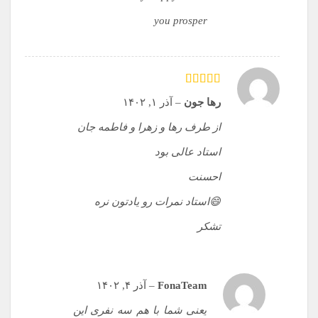
you prosper
امتیاز
5
از 5
رها جون
–
آذر ۱, ۱۴۰۲
از طرف رها و زهرا و فاطمه جان
استاد عالی بود
احسنت
😄استاد نمرات رو یادتون نره
تشکر
FonaTeam
–
آذر ۴, ۱۴۰۲
یعنی شما با هم سه نفری این