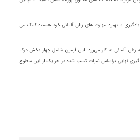
واژگان مربوط به فعالیت های معمول روزانه نشان دهید. همچنین
یادگیری یا بهبود مهارت های زبان آلمانی خود هستند کمک می
زبان آلمانی به کار می‌رود. این آزمون شامل چهار بخش درک
تاری است. آزمون گوته در پنج سطح A1، A2 ، B1، B2 و C1 برگزار می‌شود و نتیجه گیری نهایی براساس نمرات کسب شده در هر یک از این سطوح