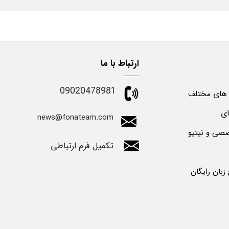
ارتباط با ما
09020478981
 های مختلف
ای
news@fonateam.com
صی و نیتیو
تکمیل فرم ارتباطی
بان رایگان