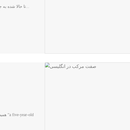
تا حالا شده به جای اینکه بگید “این محصول ارزان‌تر از مدل قبلی است” یا...
همیشه