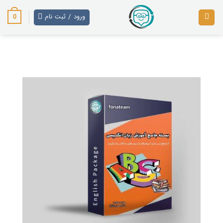
پرش
ورود / ثبت نام
از
0
محتوا