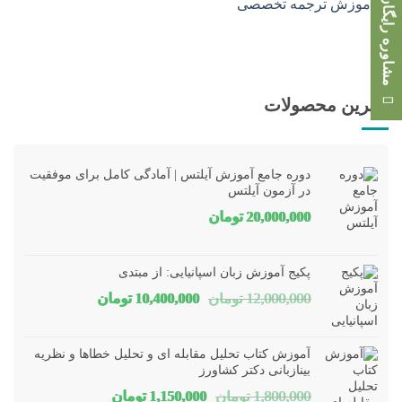
مشاوره رایگان
بهترین محصولات
دوره جامع آموزش آیلتس | آمادگی کامل برای موفقیت
در آزمون آیلتس
20,000,000
تومان
پکیج آموزش زبان اسپانیایی: از مبتدی
قیمت
قیمت
12,000,000
تومان
10,400,000
تومان
اصلی
فعلی
12,000,000 تومان
00,000
آموزش کتاب تحلیل مقابله ای و تحلیل خطاها و نظریه
بود.
است.
بینازبانی دکتر کشاورز
قیمت
قیمت
1,800,000
تومان
1,150,000
تومان