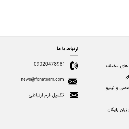
ارتباط با ما
09020478981
 های مختلف
ای
news@fonateam.com
صی و نیتیو
تکمیل فرم ارتباطی
بان رایگان