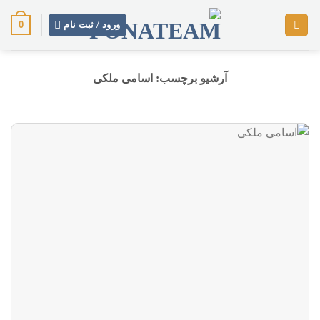
رش
0
ز
ورود / ثبت نام
حتوا
آرشیو برچسب:
اسامی ملکی