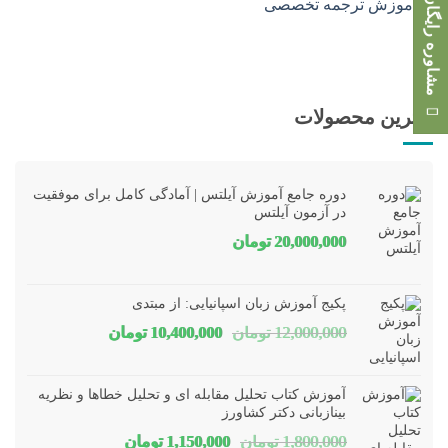
مشاوره رایگان
بهترین محصولات
دوره جامع آموزش آیلتس | آمادگی کامل برای موفقیت
در آزمون آیلتس
20,000,000
تومان
پکیج آموزش زبان اسپانیایی: از مبتدی
قیمت
قیمت
12,000,000
تومان
10,400,000
تومان
اصلی
فعلی
12,000,000 تومان
00,000
آموزش کتاب تحلیل مقابله ای و تحلیل خطاها و نظریه
بود.
است.
بینازبانی دکتر کشاورز
قیمت
قیمت
1,800,000
تومان
1,150,000
تومان