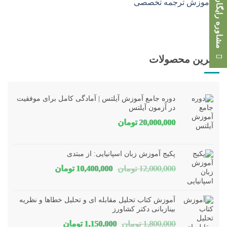
مشاوره رایگان
بهترین محصولات
دوره جامع آموزش آیلتس | آمادگی کامل برای موفقیت
در آزمون آیلتس
20,000,000
تومان
پکیج آموزش زبان اسپانیایی: از مبتدی
قیمت
قیمت
12,000,000
تومان
10,400,000
تومان
اصلی
فعلی
12,000,000 تومان
00,000
آموزش کتاب تحلیل مقابله ای و تحلیل خطاها و نظریه
بود.
است.
بینازبانی دکتر کشاورز
قیمت
قیمت
1,800,000
تومان
1,150,000
تومان