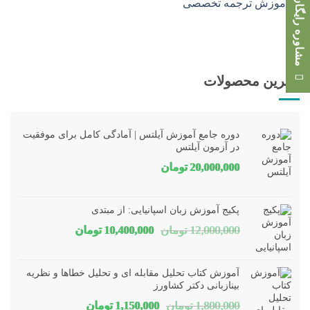
مشاوره رایگان
بهترین محصولات
دوره جامع آموزش آیلتس | آمادگی کامل برای موفقیت
در آزمون آیلتس
20,000,000
تومان
پکیج آموزش زبان اسپانیایی: از مبتدی
قیمت
قیمت
12,000,000
تومان
10,400,000
تومان
اصلی
فعلی
12,000,000 تومان
00,000
آموزش کتاب تحلیل مقابله ای و تحلیل خطاها و نظریه
بود.
است.
بینازبانی دکتر کشاورز
قیمت
قیمت
1,800,000
تومان
1,150,000
تومان