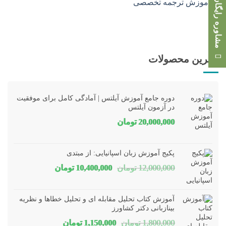
مشاوره رایگان
بهترین محصولات
دوره جامع آموزش آیلتس | آمادگی کامل برای موفقیت
در آزمون آیلتس
20,000,000
تومان
پکیج آموزش زبان اسپانیایی: از مبتدی
قیمت
قیمت
12,000,000
تومان
10,400,000
تومان
اصلی
فعلی
12,000,000 تومان
00,000
آموزش کتاب تحلیل مقابله ای و تحلیل خطاها و نظریه
بود.
است.
بینازبانی دکتر کشاورز
قیمت
قیمت
1,800,000
تومان
1,150,000
تومان