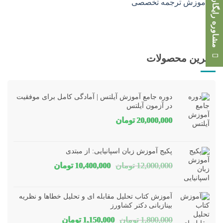
مشاوره رایگان
بهترین محصولات
دوره جامع آموزش آیلتس | آمادگی کامل برای موفقیت
در آزمون آیلتس
20,000,000
تومان
پکیج آموزش زبان اسپانیایی: از مبتدی
قیمت
قیمت
12,000,000
تومان
10,400,000
تومان
اصلی
فعلی
12,000,000 تومان
00,000
آموزش کتاب تحلیل مقابله ای و تحلیل خطاها و نظریه
بود.
است.
بینازبانی دکتر کشاورز
قیمت
قیمت
1,800,000
تومان
1,150,000
تومان