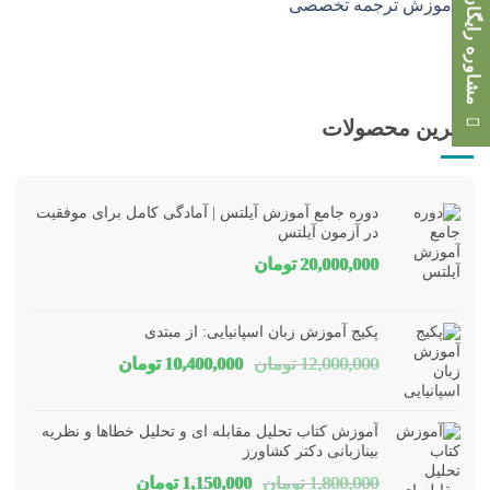
مشاوره رایگان
بهترین محصولات
دوره جامع آموزش آیلتس | آمادگی کامل برای موفقیت
در آزمون آیلتس
20,000,000
تومان
پکیج آموزش زبان اسپانیایی: از مبتدی
قیمت
قیمت
12,000,000
تومان
10,400,000
تومان
اصلی
فعلی
12,000,000 تومان
00,000
آموزش کتاب تحلیل مقابله ای و تحلیل خطاها و نظریه
بود.
است.
بینازبانی دکتر کشاورز
قیمت
قیمت
1,800,000
تومان
1,150,000
تومان