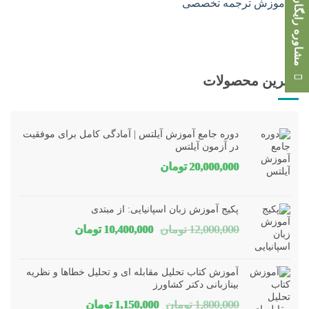
مشاوره رایگان
بهترین محصولات
دوره جامع آموزش آیلتس | آمادگی کامل برای موفقیت
در آزمون آیلتس
20,000,000
تومان
پکیج آموزش زبان اسپانیایی: از مبتدی
قیمت
قیمت
12,000,000
تومان
10,400,000
تومان
اصلی
فعلی
12,000,000 تومان
00,000
آموزش کتاب تحلیل مقابله ای و تحلیل خطاها و نظریه
بود.
است.
بینازبانی دکتر کشاورز
قیمت
قیمت
1,800,000
تومان
1,150,000
تومان