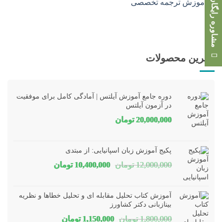
مشاوره رایگان
بهترین محصولات
دوره جامع آموزش آیلتس | آمادگی کامل برای موفقیت
در آزمون آیلتس
20,000,000
تومان
پکیج آموزش زبان اسپانیایی: از مبتدی
قیمت
قیمت
12,000,000
تومان
10,400,000
تومان
اصلی
فعلی
12,000,000 تومان
00,000
آموزش کتاب تحلیل مقابله ای و تحلیل خطاها و نظریه
بود.
است.
بینازبانی دکتر کشاورز
قیمت
قیمت
1,800,000
تومان
1,150,000
تومان