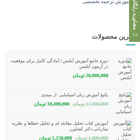
مشاوره رایگان
بهترین محصولات
دوره جامع آموزش آیلتس | آمادگی کامل برای موفقیت
در آزمون آیلتس
20,000,000
تومان
پکیج آموزش زبان اسپانیایی: از مبتدی
قیمت
قیمت
12,000,000
تومان
10,400,000
تومان
اصلی
فعلی
12,000,000 تومان
00,000
آموزش کتاب تحلیل مقابله ای و تحلیل خطاها و نظریه
بود.
است.
بینازبانی دکتر کشاورز
قیمت
قیمت
1,800,000
تومان
1,150,000
تومان