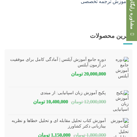
مشاوره رایگان
بهترین محصولات
دوره جامع آموزش آیلتس | آمادگی کامل برای موفقیت
در آزمون آیلتس
20,000,000
تومان
پکیج آموزش زبان اسپانیایی: از مبتدی
قیمت
قیمت
12,000,000
تومان
10,400,000
تومان
اصلی
فعلی
12,000,000 تومان
00,000
آموزش کتاب تحلیل مقابله ای و تحلیل خطاها و نظریه
بود.
است.
بینازبانی دکتر کشاورز
قیمت
قیمت
1,800,000
تومان
1,150,000
تومان