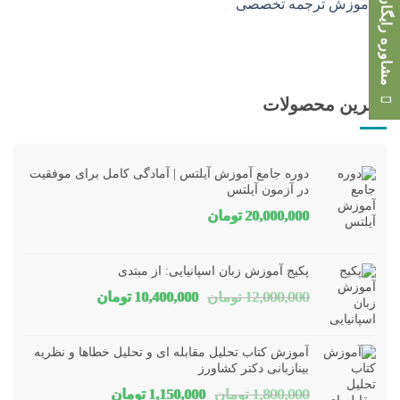
مشاوره رایگان
بهترین محصولات
دوره جامع آموزش آیلتس | آمادگی کامل برای موفقیت
در آزمون آیلتس
20,000,000
تومان
پکیج آموزش زبان اسپانیایی: از مبتدی
قیمت
قیمت
12,000,000
تومان
10,400,000
تومان
اصلی
فعلی
12,000,000 تومان
00,000
آموزش کتاب تحلیل مقابله ای و تحلیل خطاها و نظریه
بود.
است.
بینازبانی دکتر کشاورز
قیمت
قیمت
1,800,000
تومان
1,150,000
تومان