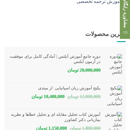
مشاوره رایگان
بهترین محصولات
دوره جامع آموزش آیلتس | آمادگی کامل برای موفقیت
در آزمون آیلتس
20,000,000
تومان
پکیج آموزش زبان اسپانیایی: از مبتدی
قیمت
قیمت
12,000,000
تومان
10,400,000
تومان
اصلی
فعلی
12,000,000 تومان
00,000
آموزش کتاب تحلیل مقابله ای و تحلیل خطاها و نظریه
بود.
است.
بینازبانی دکتر کشاورز
قیمت
قیمت
1,800,000
تومان
1,150,000
تومان