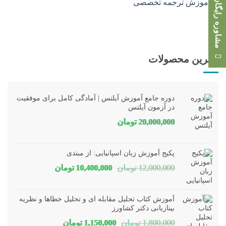
مشاوره رایگان
بهترین محصولات
دوره جامع آموزش آیلتس | آمادگی کامل برای موفقیت
در آزمون آیلتس
20,000,000
تومان
پکیج آموزش زبان اسپانیایی: از مبتدی
قیمت
قیمت
12,000,000
تومان
10,400,000
تومان
اصلی
فعلی
12,000,000 تومان
00,000
آموزش کتاب تحلیل مقابله ای و تحلیل خطاها و نظریه
بود.
است.
بینازبانی دکتر کشاورز
قیمت
قیمت
1,800,000
تومان
1,150,000
تومان