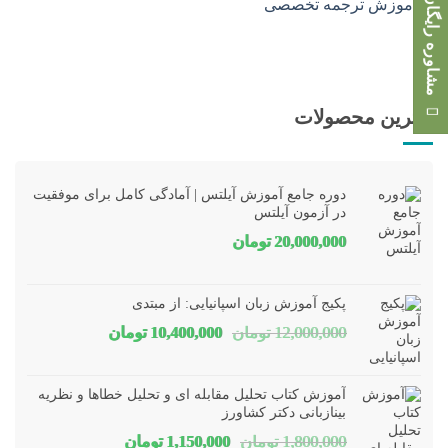
مشاوره رایگان
بهترین محصولات
دوره جامع آموزش آیلتس | آمادگی کامل برای موفقیت
در آزمون آیلتس
20,000,000
تومان
پکیج آموزش زبان اسپانیایی: از مبتدی
قیمت
قیمت
12,000,000
تومان
10,400,000
تومان
اصلی
فعلی
12,000,000 تومان
00,000
آموزش کتاب تحلیل مقابله ای و تحلیل خطاها و نظریه
بود.
است.
بینازبانی دکتر کشاورز
قیمت
قیمت
1,800,000
تومان
1,150,000
تومان