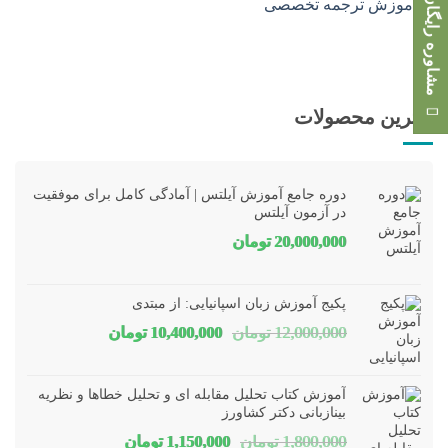
مشاوره رایگان
بهترین محصولات
دوره جامع آموزش آیلتس | آمادگی کامل برای موفقیت
در آزمون آیلتس
20,000,000
تومان
پکیج آموزش زبان اسپانیایی: از مبتدی
قیمت
قیمت
12,000,000
تومان
10,400,000
تومان
اصلی
فعلی
12,000,000 تومان
00,000
آموزش کتاب تحلیل مقابله ای و تحلیل خطاها و نظریه
بود.
است.
بینازبانی دکتر کشاورز
قیمت
قیمت
1,800,000
تومان
1,150,000
تومان