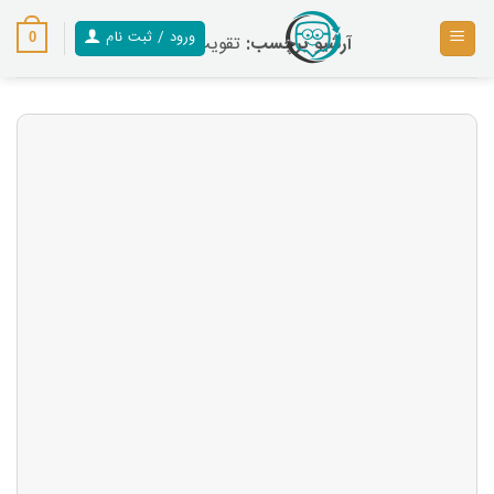
رش
ز
ورود / ثبت نام
0
آرشیو برچسب:
تقویت مکالمه
حتوا