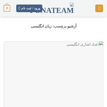
رش
0
ز
ورود / ثبت نام
حتوا
آرشیو برچسب:
زبان انگلیسی