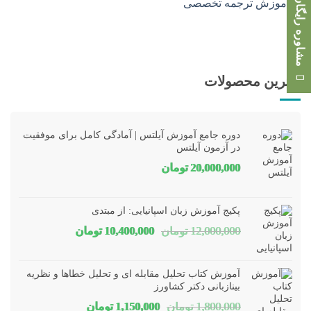
مشاوره رایگان
بهترین محصولات
دوره جامع آموزش آیلتس | آمادگی کامل برای موفقیت
در آزمون آیلتس
20,000,000
تومان
پکیج آموزش زبان اسپانیایی: از مبتدی
قیمت
قیمت
12,000,000
تومان
10,400,000
تومان
اصلی
فعلی
12,000,000 تومان
00,000
آموزش کتاب تحلیل مقابله ای و تحلیل خطاها و نظریه
بود.
است.
بینازبانی دکتر کشاورز
قیمت
قیمت
1,800,000
تومان
1,150,000
تومان