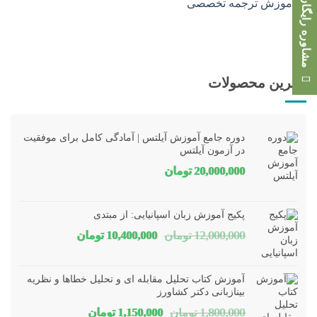
مشاوره رایگان
بهترین محصولات
دوره جامع آموزش آیلتس | آمادگی کامل برای موفقیت
در آزمون آیلتس
20,000,000
تومان
پکیج آموزش زبان اسپانیایی: از مبتدی
قیمت
قیمت
12,000,000
تومان
10,400,000
تومان
اصلی
فعلی
12,000,000 تومان
00,000
آموزش کتاب تحلیل مقابله ای و تحلیل خطاها و نظریه
بود.
است.
بینازبانی دکتر کشاورز
قیمت
قیمت
1,800,000
تومان
1,150,000
تومان