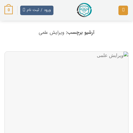
رش
ز
ورود / ثبت نام
0
حتوا
آرشیو برچسب:
ویرایش علمی