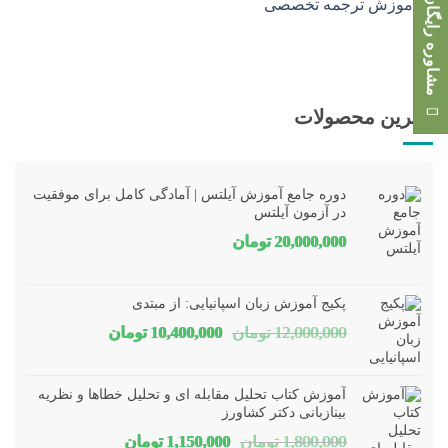
مشاوره رایگان
بهترین محصولات
دوره جامع آموزش آیلتس | آمادگی کامل برای موفقیت
در آزمون آیلتس
20,000,000
تومان
پکیج آموزش زبان اسپانیایی: از مبتدی
قیمت
قیمت
12,000,000
تومان
10,400,000
تومان
اصلی
فعلی
12,000,000 تومان
00,000
آموزش کتاب تحلیل مقابله ای و تحلیل خطاها و نظریه
بود.
است.
بینازبانی دکتر کشاورز
قیمت
قیمت
1,800,000
تومان
1,150,000
تومان