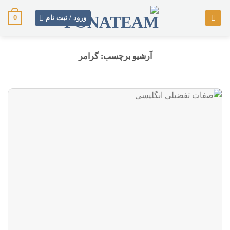
رش
0
ز
ورود / ثبت نام
حتوا
آرشیو برچسب:
گرامر