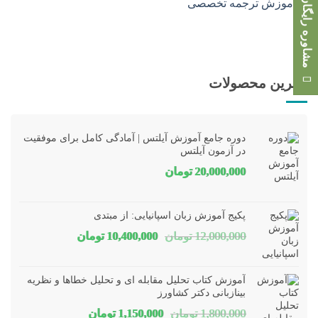
مشاوره رایگان
بهترین محصولات
دوره جامع آموزش آیلتس | آمادگی کامل برای موفقیت
در آزمون آیلتس
20,000,000
تومان
پکیج آموزش زبان اسپانیایی: از مبتدی
قیمت
قیمت
12,000,000
تومان
10,400,000
تومان
اصلی
فعلی
12,000,000 تومان
00,000
آموزش کتاب تحلیل مقابله ای و تحلیل خطاها و نظریه
بود.
است.
بینازبانی دکتر کشاورز
قیمت
قیمت
1,800,000
تومان
1,150,000
تومان