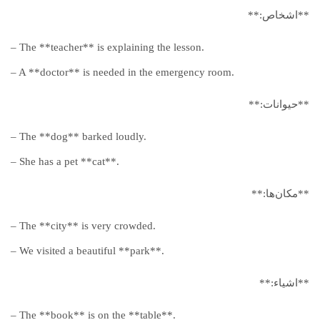
**اشخاص:**
– The **teacher** is explaining the lesson.
– A **doctor** is needed in the emergency room.
**حیوانات:**
– The **dog** barked loudly.
– She has a pet **cat**.
**مکان‌ها:**
– The **city** is very crowded.
– We visited a beautiful **park**.
**اشیاء:**
– The **book** is on the **table**.