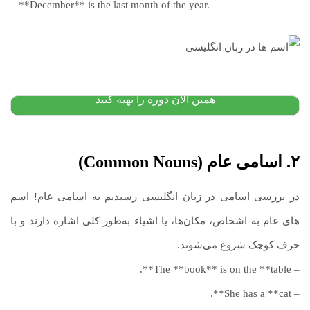
– **December** is the last month of the year.
آموزش کتاب تحلیل مقابله ای و تحلیل خطاها و نظریه
بینازبانی دکتر کشاورز
۱,۸۰۰,۰۰۰
تومان
۱,۱۵۰,۰۰۰
تومان
پیشنهاد ویژه
همین الان دوره را تهیه کنید
۲. اسامی عام (Common Nouns)
در بررسی اسامی در زبان انگلیسی رسیدیم به اسامی عام! اسم
های عام به اشخاص، مکان‌ها، یا اشیاء به‌طور کلی اشاره دارند و با
حرف کوچک شروع می‌شوند.
– The **book** is on the **table**.
– She has a **cat**.