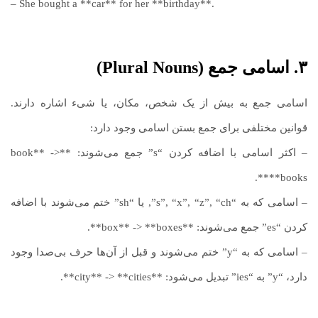
– She bought a **car** for her **birthday**.
۳. اسامی جمع (Plural Nouns)
اسامی جمع به بیش از یک شخص، مکان، یا شیء اشاره دارند.
قوانین مختلفی برای جمع بستن اسامی وجود دارد:
– اکثر اسامی با اضافه کردن “s” جمع می‌شوند: **book** ->
**books**.
– اسامی که به “s”, “x”, “z”, “ch”, یا “sh” ختم می‌شوند با اضافه
کردن “es” جمع می‌شوند: **box** -> **boxes**.
– اسامی که به “y” ختم می‌شوند و قبل از آن‌ها حرف بی‌صدا وجود
دارد، “y” به “ies” تبدیل می‌شود: **city** -> **cities**.