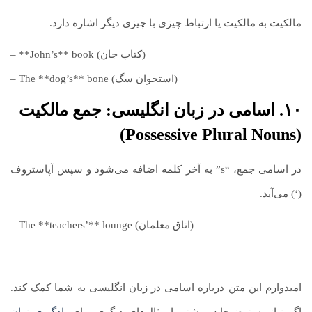
مالکیت به مالکیت یا ارتباط چیزی با چیزی دیگر اشاره دارد.
– **John’s** book (کتاب جان)
– The **dog’s** bone (استخوان سگ)
۱۰. اسامی در زبان انگلیسی: جمع مالکیت
(Possessive Plural Nouns)
در اسامی جمع، “s” به آخر کلمه اضافه می‌شود و سپس آپاستروف
(‘) می‌آید.
– The **teachers’** lounge (اتاق معلمان)
امیدوارم این متن درباره اسامی در زبان انگلیسی به شما کمک کند.
اگر نیاز به توضیحات بیشتر یا مثال‌های دیگری برای
یادگیری زبان