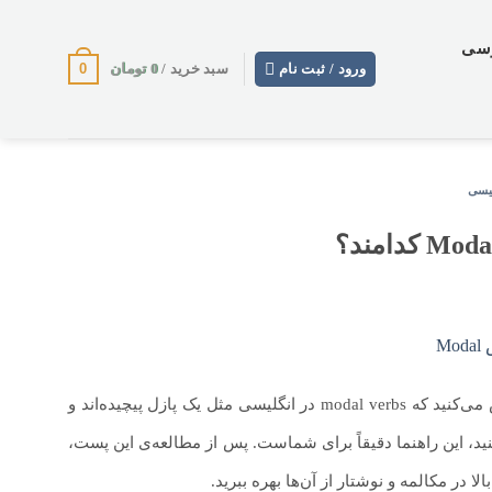
وسی
0
0
تومان
ورود / ثبت نام
سبد خرید /
لیسی
همیشه موقع انتخاب بین can یا could، must یا have to دودل می‌شوید؟ اگر احساس می‌کنید که modal verbs در انگلیسی مثل یک پازل پیچیده‌اند و
: از
کنید، این راهنما دقیقاً برای شماست. پس از مطالعه‌ی این پست،
ا در مکالمه و نوشتار از آن‌ها بهره ببرید.