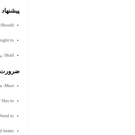
پیشنهاد 
Should: پیشنهاد یا توصیه قوی
Ought to: توصیه ادبی یا رس
Shall: پیشنهاد در مکالمات رسمی (بیشتر در بریتانیا)
ضرورت و
Must: ضرورت درونی یا قانون
Have to / Has to: 
Need to: نیاز عمل
Had better: هشدار با ت