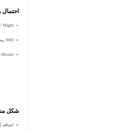
احتمال و
May / Might: احتمال
Will: پیش‌بینی قوی در آینده
Would: احتمال مشروط یا مودبانه
شکل منف
اضافه کردن not بعد ا