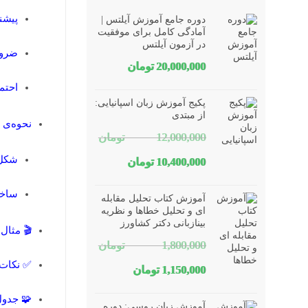
پیشن
دوره جامع آموزش آیلتس |
آمادگی کامل برای موفقیت
در آزمون آیلتس
ضرور
20,000,000
تومان
احتم
پکیج آموزش زبان اسپانیایی:
از مبتدی
نحوه‌ی 
12,000,000
تومان
شکل
قیمت
قیمت
10,400,000
تومان
اصلی
فعلی
ساخت
آموزش کتاب تحلیل مقابله
12,000,000 تومان
10,400,000 تومان
ای و تحلیل خطاها و نظریه
بینازبانی دکتر کشاورز
🎬 مثال
بود.
است.
1,800,000
تومان
✅ نکات 
قیمت
قیمت
1,150,000
تومان
اصلی
فعلی
🧩 جدول خل
آموزش زبان روسی: دوره