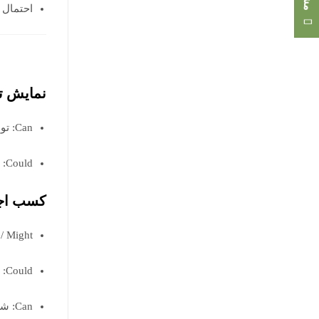
احتمال و پیش‌بینی
نمایش ت
Can: توانایی حال یا آینده نزدیک را نشان می‌دهد.
Could: توانایی گذشته یا درخواست مودبانه.
کسب اجا
May / Might: درخواست رسم
Could: مودبانه‌ترین شکل درخواست
Can: شکل غیررسمی و رایج