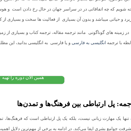
جه شویم که چه اتفاقاتی در در سراسر جهان در حال رخ دادن است
.
و هوش 
ربرد و حیاتی میباشد و بدون آن بسیاری
.
از فعالیت‌ ها سخت و بسیاری از ک
آموزش کتاب تحلیل مقابله
در زمینه های گوناگونی
.
مانند ترجمه مقاله، ترجمه کتاب و بسیاری از زمین
تحلیل خطاها و نظریه بیناز
ابطه با ترجمه
انگلیسی به فارسی
و یا فارسی
.
به انگلیسی بدانید، این مطلب 
کشاورز
۱,۸۰۰,۰۰۰
تومان
۱,۱۵۰,۰۰۰
پیشنهاد ویژه
همین الان دوره را تهیه ک
مه: پل ارتباطی بین فرهنگ‌ها و تمدن‌ها
تنها یک مهارت زبانی نیست، بلکه یک پل ارتباطی است که فرهنگ‌ها، تمدن
شرفت جوامع بشری ایفا می‌کند. در ادامه به برخی از مهم‌ترین دلایل اهم