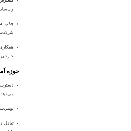
گسترش ب
وب‌سایت
جذب سر
شرکت‌ها 
همکاری‌
خارجی ک
حوزه آم
دسترسی
می‌دهد 
بومی‌س
تبادل د