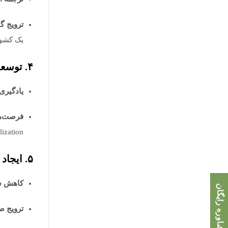
ترویج گ
یک کشور
۴. توسعه شخصی و حرفه‌ای:
یادگیری 
فرصت‌ه
localization فراه
۵. ایجاد درک متقابل:
کاهش سو
مشاوره رایگان
ترویج ص