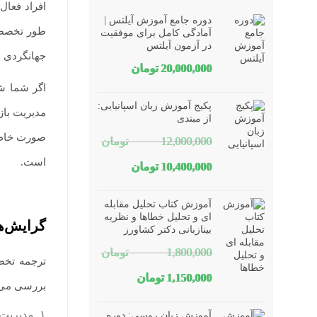
افراد فعال
دوره جامع آموزش آیلتس |
طور تخصصی به حوزه‌‎ای مشخص می‌پردازند. از جمله مدیریت دولتی،
آمادگی کامل برای موفقیت
در آزمون آیلتس
جهانگردی و
20,000,000
تومان
اگر شما شا
پکیج آموزش زبان اسپانیایی:
مدیریت باز
از مبتدی
صورت خا
12,000,000
تومان
است.
قیمت
قیمت
10,400,000
تومان
اصلی
فعلی
آموزش کتاب تحلیل مقابله
12,000,000 تومان
10,400,000 تومان
ای و تحلیل خطاها و نظریه
گرایش‌ه
بینازبانی دکتر کشاورز
بود.
است.
1,800,000
تومان
ترجمه تخص
قیمت
قیمت
1,150,000
تومان
بررسی می‌ک
اصلی
فعلی
۱. مدیری
آموزش زبان روسی: دوره