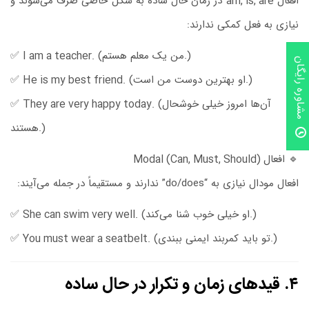
افعال
am, is, are
در زمان حال ساده به شکل خاصی صرف می‌شوند و
نیازی به فعل کمکی ندارند:
(من یک معلم هستم.)
I am a teacher.
✅
مشاوره رایگان
(او بهترین دوست من است.)
He is my best friend.
✅
(آن‌ها امروز خیلی خوشحال
They are very happy today.
✅
هستند.)
🔹
افعال Modal (Can, Must, Should)
افعال مودال نیازی به “do/does” ندارند و مستقیماً در جمله می‌آیند:
(او خیلی خوب شنا می‌کند.)
She can swim very well.
✅
(تو باید کمربند ایمنی ببندی.)
You must wear a seatbelt.
✅
۴. قیدهای زمان و تکرار در حال ساده