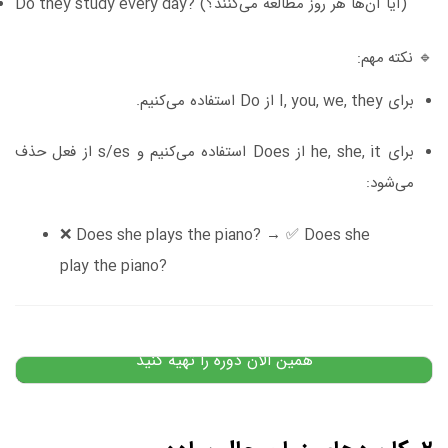
(آیا آن‌ها هر روز مطالعه می‌کنند؟)
Do they study every day?
🔹
نکته مهم:
برای
I, you, we, they
از
Do
استفاده می‌کنیم.
برای
he, she, it
از
Does
استفاده می‌کنیم و
s/es
از فعل حذف
می‌شود:
❌
Does she plays the piano?
→ ✅
Does she
play the piano?
دوره گرامر پیشرفته انگلیسی
۷,۰۰۰,۰۰۰
تومان
۴,۹۹۰,۰۰۰
تومان
پیشنهاد ویژه
همین الان دوره را تهیه کنید