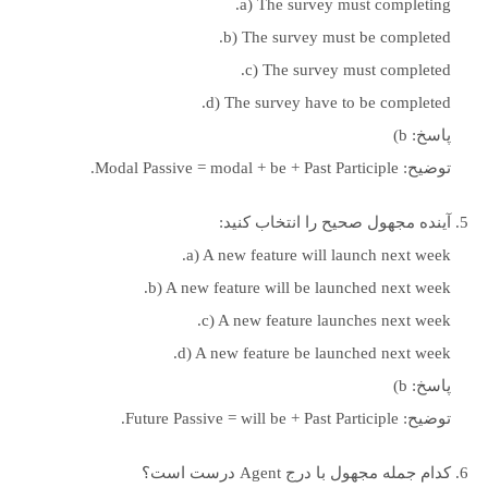
a) The survey must completing.
b) The survey must be completed.
c) The survey must completed.
d) The survey have to be completed.
پاسخ: b)
توضیح: Modal Passive = modal + be + Past Participle.
آینده مجهول صحیح را انتخاب کنید:
a) A new feature will launch next week.
b) A new feature will be launched next week.
c) A new feature launches next week.
d) A new feature be launched next week.
پاسخ: b)
توضیح: Future Passive = will be + Past Participle.
کدام جمله مجهول با درج Agent درست است؟