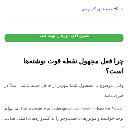
📢 جمع‌بندی کاربردی
دوره گرامر پیشرفته انگلیسی
۷,۰۰۰,۰۰۰
تومان
۴,۹۹۰,۰۰۰
تومان
پیشنهاد ویژه
همین الان دوره را تهیه کنید
چرا فعل مجهول نقطه قوت نوشته‌ها
است؟
وقتی موضوع یا محصول شما مهم‌تر از فاعل جمله باشد—مثلاً در
خبری مانند
“The website was redesigned last week”—Passive Voice می‌تواند
توجه خواننده و موتورهای جست‌وجو را به کلیدواژه‌های اصلی هدایت