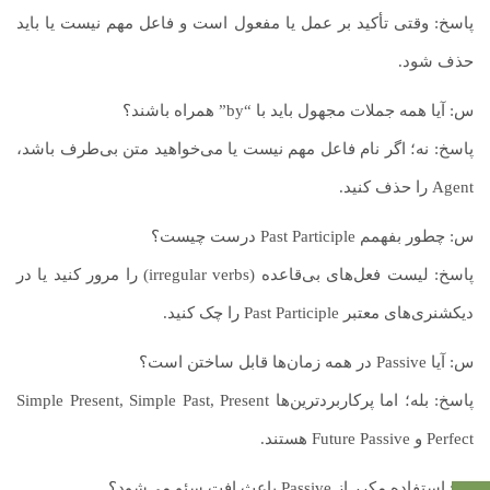
پاسخ: وقتی تأکید بر عمل یا مفعول است و فاعل مهم نیست یا باید
حذف شود.
س: آیا همه جملات مجهول باید با “by” همراه باشند؟
پاسخ: نه؛ اگر نام فاعل مهم نیست یا می‌خواهید متن بی‌طرف باشد،
Agent را حذف کنید.
س: چطور بفهمم Past Participle درست چیست؟
پاسخ: لیست فعل‌های بی‌قاعده (irregular verbs) را مرور کنید یا در
دیکشنری‌های معتبر Past Participle را چک کنید.
س: آیا Passive در همه زمان‌ها قابل ساختن است؟
پاسخ: بله؛ اما پرکاربردترین‌ها Simple Present, Simple Past, Present
Perfect و Future Passive هستند.
س: استفاده مکرر از Passive باعث افت سئو می‌شود؟