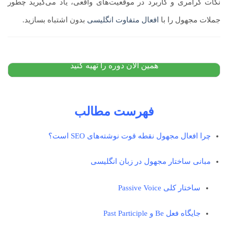
نکات گرامری و کاربرد در موقعیت‌های واقعی، یاد می‌گیرید چطور
پکیج آموزش زبان انگلیسی: از مبتدی تا پیشرفته
جملات مجهول را با
افعال متفاوت انگلیسی
بدون اشتباه بسازید.
۹,۵۰۰,۰۰۰
تومان
۵,۲۰۰,۰۰۰
تومان
پیشنهاد ویژه
همین الان دوره را تهیه کنید
فهرست مطالب
چرا افعال مجهول نقطه قوت نوشته‌های SEO است؟
مبانی ساختار مجهول در زبان انگلیسی
ساختار کلی Passive Voice
جایگاه فعل Be و Past Participle