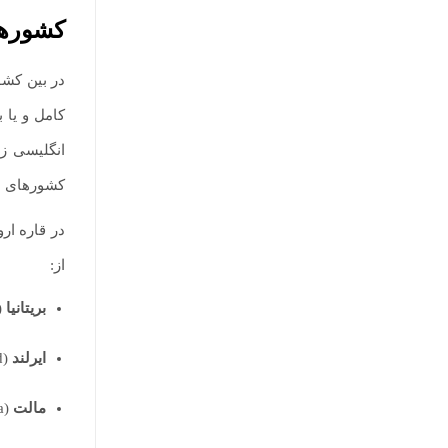
کشورها
در بین کشو
کامل و یا 
انگلیسی ز
کشورهای ان
در قاره ار
از:
بریتانیا
d Kingdom)
ایرلند
(Ireland)
مالت
(Malta)