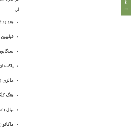
از:
هند
(India)
فیلیپین
nes)
سنگاپور
پاکستان
مالزی
Malaysia)
هنگ کن
نپال
(Nepal)
ماکائو
(Macau)