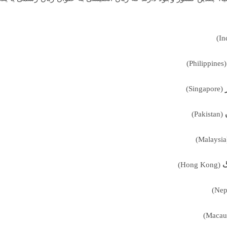
(Philippi
(Singapore)
(Pakistan)
(
گ
(Hong Kong)