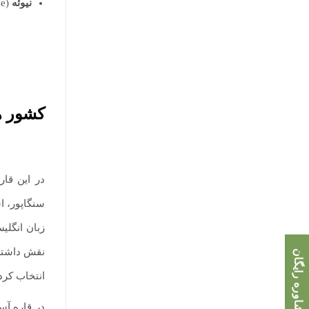
نیوئه
(Niue)
کشور ها
در این قار
سنگاپور، ا
زبان انگلی
نقش داشته 
مشاوره رایگان
انتخاب کر
در قاره آس