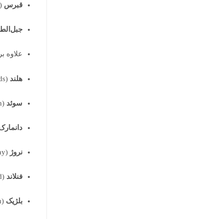
قبرس
Cyprus)
جبل‌الط
علاوه ب
هلند
(Netherlands)
سوئد
(Sweden)
دانمارک
نروژ
(Norway)
فنلاند
(Finland)
بلژیک
(Belgium)