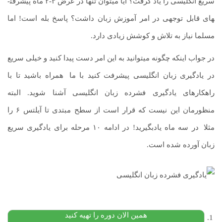
سریع انگلیسی را یاد گرفت؟ آیا می­توان تنها در عرض ۳-۲ ماه پیشرفت­
های قابل توجهی در امر آموزش زبان داشت؟ پاسخ بله است! اما
مسلما نیاز به تلاش و کوشش زیادی دارد.
در جواب اینکه چگونه می­توانید به این امر دست پیدا کنید و خیلی سریع
در یادگیری زبان انگلیسی پیشرفت کنید با ما
.
همراه باشید تا با
راهکارهای یادگیری فشرده زبان انگلیسی آشنا شوید. البته
منظورمان این نیست که قرار است از سطح مبتدی تا آیلتس ۶ را
مثلا
.
در سه ماه یادبگیرید! در ادامه ۱۰ مرحله برای یادگیری سریع
زبان آورده شده است.
دوره جامع آموزش آیلتس | آمادگی کامل برای موفقیت در
آزمون آیلتس
۲۰,۰۰۰,۰۰۰
تومان
۲۰,۰۰۰,۰۰۰
تومان
پیشنهاد ویژه
همین الان دوره را تهیه کنید