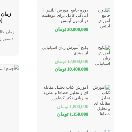
دوره جامع آموزش آیلتس |
زمان 
آمادگی کامل برای موفقیت
(Simple Present Tense)
در آزمون آیلتس
20,000,000
تومان
زمان حال 
دستور زب
پکیج آموزش زبان اسپانیایی:
از مبتدی
12,000,000
تومان
قیمت
قیمت
10,400,000
تومان
اصلی
فعلی
12,000,000 تومان
10,400,000 تومان
آموزش کتاب تحلیل مقابله
بود.
است.
ای و تحلیل خطاها و نظریه
بینازبانی دکتر کشاورز
1,800,000
تومان
قیمت
قیمت
1,150,000
تومان
اصلی
فعلی
1,800,000 تومان
1,150,000 تومان