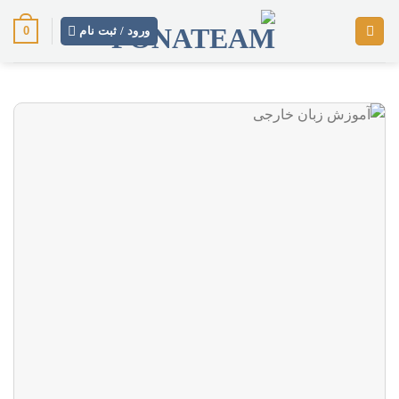
پرش
0
ورود / ثبت نام
از
محتوا