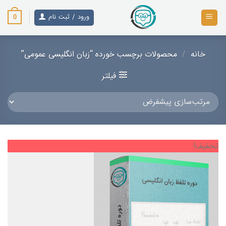
رش
ز
ورود / ثبت نام
0
حتوا
خانه
/
محصولات برچسب خورده “زبان انگلیسی عمومی”
فیلتر
تخفیف!