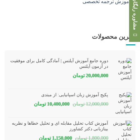
مشاوره رایگان
بهترین محصولات
دوره جامع آموزش آیلتس | آمادگی کامل برای موفقیت
در آزمون آیلتس
20,000,000
تومان
پکیج آموزش زبان اسپانیایی: از مبتدی
قیمت
قیمت
12,000,000
تومان
10,400,000
تومان
اصلی
فعلی
12,000,000 تومان
00,000
آموزش کتاب تحلیل مقابله ای و تحلیل خطاها و نظریه
بود.
است.
بینازبانی دکتر کشاورز
قیمت
قیمت
1,800,000
تومان
1,150,000
تومان