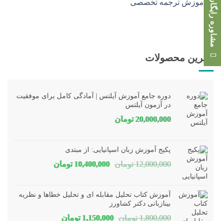
مشاوره رایگان
بهترین محصولات
دوره جامع آموزش آیلتس | آمادگی کامل برای موفقیت
در آزمون آیلتس
20,000,000
تومان
پکیج آموزش زبان اسپانیایی: از مبتدی
قیمت
قیمت
12,000,000
تومان
10,400,000
تومان
اصلی
فعلی
12,000,000 تومان
00,000
آموزش کتاب تحلیل مقابله ای و تحلیل خطاها و نظریه
بود.
است.
بینازبانی دکتر کشاورز
قیمت
قیمت
1,800,000
تومان
1,150,000
تومان