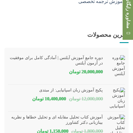
مشاوره رایگان
بهترین محصولات
دوره جامع آموزش آیلتس | آمادگی کامل برای موفقیت
در آزمون آیلتس
20,000,000
تومان
پکیج آموزش زبان اسپانیایی: از مبتدی
قیمت
قیمت
12,000,000
تومان
10,400,000
تومان
اصلی
فعلی
12,000,000 تومان
00,000
آموزش کتاب تحلیل مقابله ای و تحلیل خطاها و نظریه
بود.
است.
بینازبانی دکتر کشاورز
قیمت
قیمت
1,800,000
تومان
1,150,000
تومان